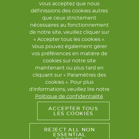
vous acceptez que nous
définissions des cookies autres
que ceux strictement
SURVEILLANCE
nécessaires au fonctionnement
de notre site, veuillez cliquer sur
Les systèmes de collecte des
« Accepter tous les cookies ».
données contribuent à améliorer la
Vous pouvez également gérer
surveillance des maladies
vos préférences en matière de
infectieuses.
cookies sur notre site
maintenant ou plus tard en
EN SAVOIR PLUS
cliquant sur « Paramètres des
cookies ». Pour plus
d'informations, veuillez lire notre
Politique de confidentialité
.
ACCEPTER TOUS
LES COOKIES
REJECT ALL NON
ESSENTIAL