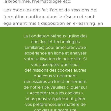
la biochimie, l’hématologie etc.
Ces modules ont fait l’objet de sessions de
formation continue dans le réseau et sont
également mis à disposition en e-learning. En
parallèle, le projet a attribué au total plus de
La Fondation Mérieux utilise des
100 bourses de formation entre 2013 et 2017.
cookies (et technologies
RESAOLAB a également appuyé l’EPAC (Ecole
similaires) pour améliorer votre
Polytechnique Abomey Calavi) à Cotonou pour
expérience en ligne et analyser
le développement d’un programme de
votre utilisation de notre site. Si
formation des techniciens sur les bases de
vous acceptez que nous
maintenance des équipements biomédicaux.
définissions des cookies autres
que ceux strictement
La Fondation Mérieux, à travers RESAOLAB, le
nécessaires au fonctionnement
Projet P48 de la Commission Européenne mis
de notre site, veuillez cliquer sur
en place par Expertise France, et le projet
« Accepter tous les cookies ».
Vous pouvez également gérer
REDISSE, a soutenu l’organisation de quatre
vos préférences en matière de
sessions de formation. Soixante personnes
cookies sur notre site