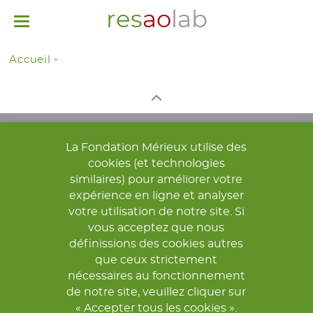
res
ao
lab
Toggle
navigation
Accueil
-
La Fondation Mérieux utilise des
cookies (et technologies
similaires) pour améliorer votre
expérience en ligne et analyser
votre utilisation de notre site. Si
© 2026 FONDATION MÉRIEUX. TOUS DROITS RÉSERVÉS.
vous acceptez que nous
définissions des cookies autres
COORDINATION ET CONTACTS
MENTIONS LÉGALES
que ceux strictement
POLITIQUE DE CONFIDENTIALITÉ
nécessaires au fonctionnement
de notre site, veuillez cliquer sur
« Accepter tous les cookies ».