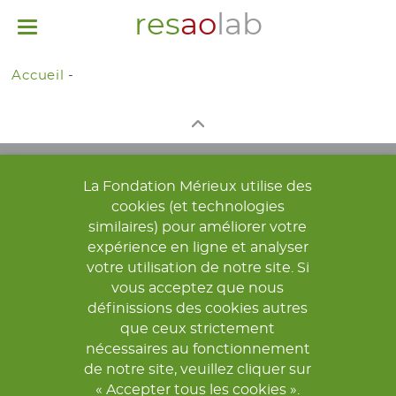
res
ao
lab
Toggle
navigation
Accueil
-
La Fondation Mérieux utilise des
cookies (et technologies
similaires) pour améliorer votre
expérience en ligne et analyser
votre utilisation de notre site. Si
© 2026 FONDATION MÉRIEUX. TOUS DROITS RÉSERVÉS.
vous acceptez que nous
définissions des cookies autres
COORDINATION ET CONTACTS
MENTIONS LÉGALES
que ceux strictement
POLITIQUE DE CONFIDENTIALITÉ
nécessaires au fonctionnement
de notre site, veuillez cliquer sur
« Accepter tous les cookies ».