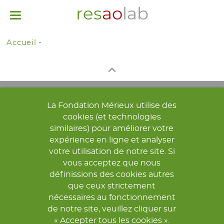
res
ao
lab
Toggle
navigation
Accueil
-
La Fondation Mérieux utilise des
cookies (et technologies
similaires) pour améliorer votre
expérience en ligne et analyser
votre utilisation de notre site. Si
© 2026 FONDATION MÉRIEUX. TOUS DROITS RÉSERVÉS.
vous acceptez que nous
définissions des cookies autres
COORDINATION ET CONTACTS
MENTIONS LÉGALES
que ceux strictement
POLITIQUE DE CONFIDENTIALITÉ
nécessaires au fonctionnement
de notre site, veuillez cliquer sur
« Accepter tous les cookies ».